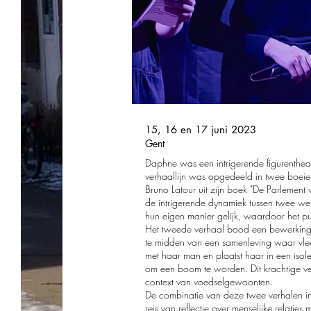
15, 16 en 17 juni 2023
Gent
Daphne was een intrigerende figurenthea
verhaallijn was opgedeeld in twee boei
Bruno Latour uit zijn boek "De Parlement 
de intrigerende dynamiek tussen twee w
hun eigen manier gelijk, waardoor het p
Het tweede verhaal bood een bewerking v
te midden van een samenleving waar vlees
met haar man en plaatst haar in een isole
om een boom te worden. Dit krachtige ver
context van voedselgewoonten.
De combinatie van deze twee verhalen i
reis van reflectie over menselijke relatie