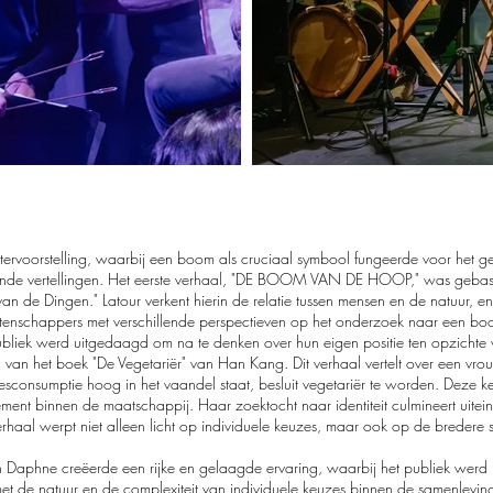
tervoorstelling, waarbij een boom als cruciaal symbool fungeerde voor het g
ende vertellingen. Het eerste verhaal, "DE BOOM VAN DE HOOP," was gebas
van de Dingen." Latour verkent hierin de relatie tussen mensen en de natuur, en
etenschappers met verschillende perspectieven op het onderzoek naar een 
ubliek werd uitgedaagd om na te denken over hun eigen positie ten opzichte 
an het boek "De Vegetariër" van Han Kang. Dit verhaal vertelt over een vrou
consumptie hoog in het vaandel staat, besluit vegetariër te worden. Deze keu
ment binnen de maatschappij. Haar zoektocht naar identiteit culmineert uiteind
haal werpt niet alleen licht op individuele keuzes, maar ook op de bredere s
n Daphne creëerde een rijke en gelaagde ervaring, waarbij het publiek we
s met de natuur en de complexiteit van individuele keuzes binnen de samenlevin