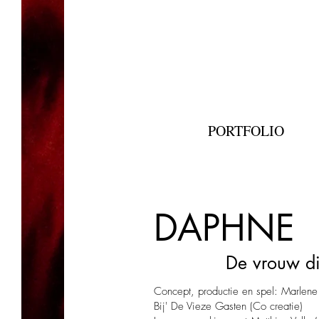
PORTFOLIO
DAPHNE
De vrouw d
Concept, productie en spel: Marlene
Bij' De Vieze Gasten (Co creatie)