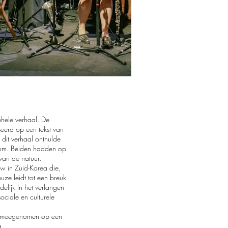
ehele verhaal. De
eerd op een tekst van
 dit verhaal onthulde
boom. Beiden hadden op
van de natuur.
w in Zuid-Korea die,
ze leidt tot een breuk
elijk in het verlangen
ociale en culturele
rd meegenomen op een
g.